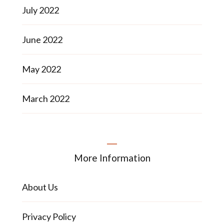
July 2022
June 2022
May 2022
March 2022
More Information
About Us
Privacy Policy