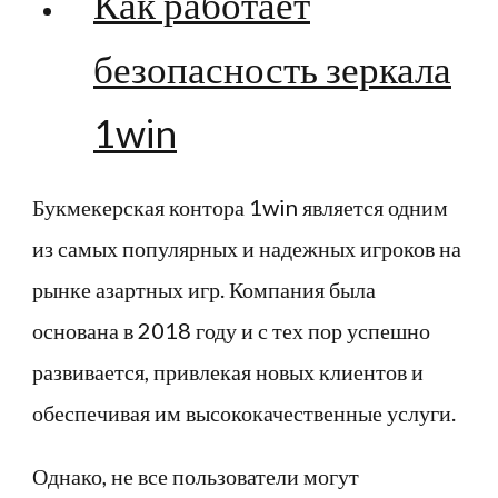
Как работает
безопасность зеркала
1win
Букмекерская контора 1win является одним
из самых популярных и надежных игроков на
рынке азартных игр. Компания была
основана в 2018 году и с тех пор успешно
развивается, привлекая новых клиентов и
обеспечивая им высококачественные услуги.
Однако, не все пользователи могут