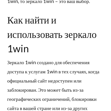
1win, то зеркало 1win – это ваш выбор.
Как найти и
использовать зеркало
1win
Зеркало 1win создано для обеспечения
доступа к услугам 1win в тех случаях, когда
официальный сайт недоступен или
заблокирован. Это может быть из-за
географических ограничений, блокировки
сайта в вашей стране или из-за других