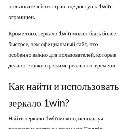
пользователей из стран, где доступ к 1win
ограничен.
Кроме того, зеркало 1win может быть более
быстрее, чем официальный сайт, что
особенно важно для пользователей, которые
делают ставки в режиме реального времени.
Как найти и использовать
зеркало 1win?
Найти зеркало 1win можно, используя
поисковые системы, такие как Google.