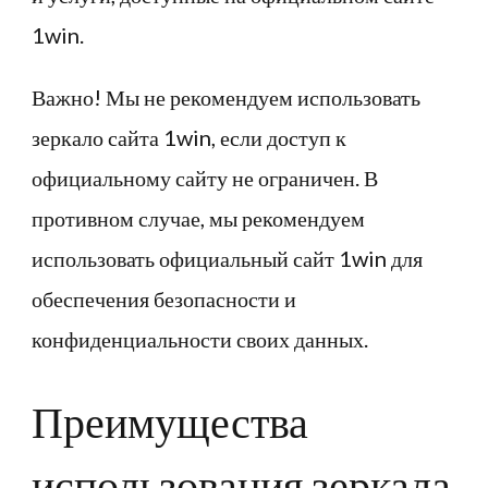
1win.
Важно! Мы не рекомендуем использовать
зеркало сайта 1win, если доступ к
официальному сайту не ограничен. В
противном случае, мы рекомендуем
использовать официальный сайт 1win для
обеспечения безопасности и
конфиденциальности своих данных.
Преимущества
использования зеркала