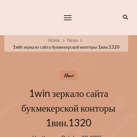
Home
News
1win зеркало сайта букмекерской конторы 1вин.1320
News
1win зеркало сайта
букмекерской конторы
1вин.1320