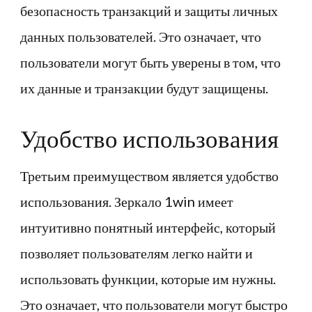
безопасность транзакций и защиты личных
данных пользователей. Это означает, что
пользователи могут быть уверены в том, что
их данные и транзакции будут защищены.
Удобство использования
Третьим преимуществом является удобство
использования. Зеркало 1win имеет
интуитивно понятный интерфейс, который
позволяет пользователям легко найти и
использовать функции, которые им нужны.
Это означает, что пользователи могут быстро