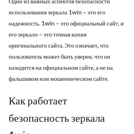
Один из важных аспектов безопасности
использования зеркала 1win – это его
надежность. 1win – это официальный сайт, и
его зеркало – это точная копия
оригинального сайта. Это означает, что
пользователь может быть уверен, что он
находится на официальном сайте, а не на
фальшивом или мошенническом сайте.
Как работает
безопасность зеркала