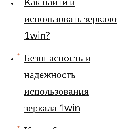
Как найти и
использовать зеркало
1win?
Безопасность и
надежность
использования
зеркала 1win