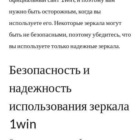
нужно быть осторожным, когда вы
используете его. Некоторые зеркала могут
быть не безопасными, поэтому убедитесь, что
вы используете только надежные зеркала.
Безопасность и
надежность
использования зеркала
1win