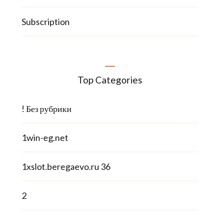
Subscription
Top Categories
! Без рубрики
1win-eg.net
1xslot.beregaevo.ru 36
2