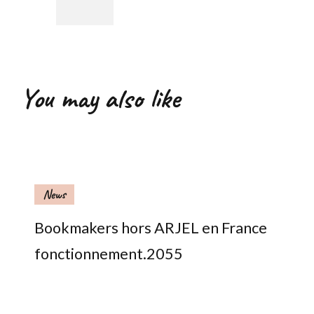
You may also like
News
Bookmakers hors ARJEL en France
fonctionnement.2055