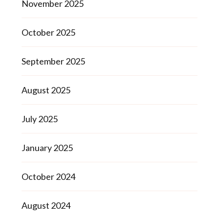
November 2025
October 2025
September 2025
August 2025
July 2025
January 2025
October 2024
August 2024