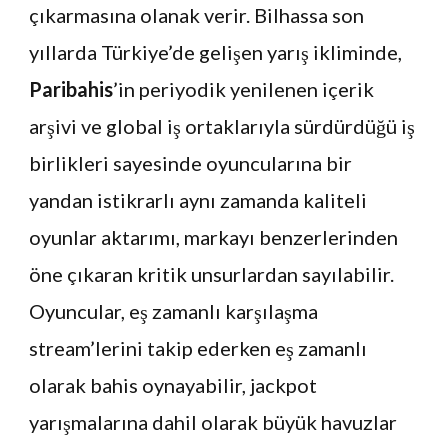
çıkarmasına olanak verir. Bilhassa son
yıllarda Türkiye’de gelişen yarış ikliminde,
Paribahis
’in periyodik yenilenen içerik
arşivi ve global iş ortaklarıyla sürdürdüğü iş
birlikleri sayesinde oyuncularına bir
yandan istikrarlı aynı zamanda kaliteli
oyunlar aktarımı, markayı benzerlerinden
öne çıkaran kritik unsurlardan sayılabilir.
Oyuncular, eş zamanlı karşılaşma
stream’lerini takip ederken eş zamanlı
olarak bahis oynayabilir, jackpot
yarışmalarına dahil olarak büyük havuzlar