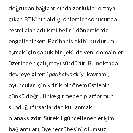
doğrudan bağlantısında zorluklar ortaya
çıkar. BTK’nın aldığı önlemler sonucunda
resmi alan adı ismi belirli dönemlerde
engellenirken, Paribahis ekibi bu durumu
aşmak için çabuk bir şekilde yeni domainler
üzerinden çalışmayı sürdürür. Bu noktada
devreye giren “
paribahis giriş
” kavramı,
oyuncular için kritik bir önem üstlenir
çünkü doğru linke girmeden platformun
sunduğu fırsatlardan kullanmak
olanaksızdır. Sürekli güncellenen erişim
bağlantıları, üye tecrübesini olumsuz