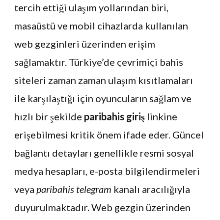
tercih ettiği ulaşım yollarından biri,
masaüstü ve mobil cihazlarda kullanılan
web gezginleri üzerinden erişim
sağlamaktır. Türkiye’de çevrimiçi bahis
siteleri zaman zaman ulaşım kısıtlamaları
ile karşılaştığı için oyuncuların sağlam ve
hızlı bir şekilde
paribahis giriş
linkine
erişebilmesi kritik önem ifade eder. Güncel
bağlantı detayları genellikle resmi sosyal
medya hesapları, e-posta bilgilendirmeleri
veya
paribahis telegram
kanalı aracılığıyla
duyurulmaktadır. Web gezgin üzerinden