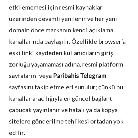
etkilememesi için resmi kaynaklar
üzerinden devamlı yenilenir ve her yeni
domain önce markanın kendi açıklama
kanallarında paylaşılır. Özellikle browser’a
eski linki kaydeden kullanıcıların giriş
zorluğu yaşamaması adına, resmi platform
sayfalarını veya
Paribahis Telegram
sayfasını takip etmeleri sunulur; çünkü bu
kanallar aracılığıyla en güncel bağlantı
çabucak yayınlanır ve hatalı ya da kopya
sitelere gönderilme tehlikesi ortadan yok
edilir.