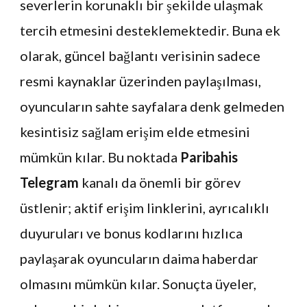
severlerin korunaklı bir şekilde ulaşmak
tercih etmesini desteklemektedir. Buna ek
olarak, güncel bağlantı verisinin sadece
resmi kaynaklar üzerinden paylaşılması,
oyuncuların sahte sayfalara denk gelmeden
kesintisiz sağlam erişim elde etmesini
mümkün kılar. Bu noktada
Paribahis
Telegram
kanalı da önemli bir görev
üstlenir; aktif erişim linklerini, ayrıcalıklı
duyuruları ve bonus kodlarını hızlıca
paylaşarak oyuncuların daima haberdar
olmasını mümkün kılar. Sonuçta üyeler,