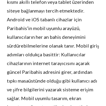
kısmı akıllı telefon veya tablet üzerinden
siteye bağlanmayı tercih etmektedir.
Android ve iOS tabanlı cihazlar için
Paribahis’in mobil uyumlu arayüzü,
kullanıcıların her an bahis deneyimini
sürdürebilmelerine olanak tanır. Mobil giriş
adımları oldukça basittir: Kullanıcılar
cihazlarının internet tarayıcısını açarak
güncel Paribahis adresini girer, ardından
tıpkı masaüstünde olduğu gibi kullanıcı adı
ve şifre bilgilerini yazarak sisteme erişim
sağlar. Mobil uyumlu tasarım, ekran