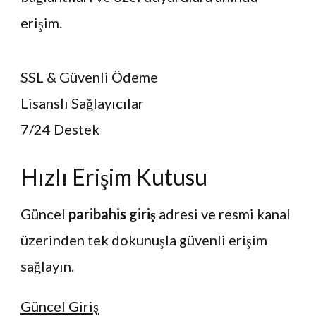
erişim.
SSL & Güvenli Ödeme
Lisanslı Sağlayıcılar
7/24 Destek
Hızlı Erişim Kutusu
Güncel
paribahis giriş
adresi ve resmi kanal
üzerinden tek dokunuşla güvenli erişim
sağlayın.
Güncel Giriş