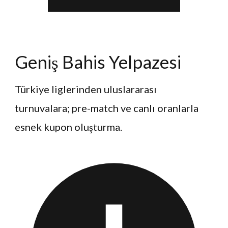
Geniş Bahis Yelpazesi
Türkiye liglerinden uluslararası
turnuvalara; pre-match ve canlı oranlarla
esnek kupon oluşturma.