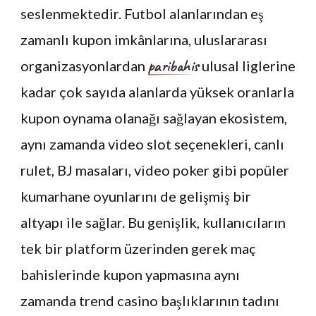
seslenmektedir. Futbol alanlarından eş
zamanlı kupon imkânlarına, uluslararası
paribahis
organizasyonlardan
ulusal liglerine
kadar çok sayıda alanlarda yüksek oranlarla
kupon oynama olanağı sağlayan ekosistem,
aynı zamanda video slot seçenekleri, canlı
rulet, BJ masaları, video poker gibi popüler
kumarhane oyunlarını de gelişmiş bir
altyapı ile sağlar. Bu genişlik, kullanıcıların
tek bir platform üzerinden gerek maç
bahislerinde kupon yapmasına aynı
zamanda trend casino başlıklarının tadını