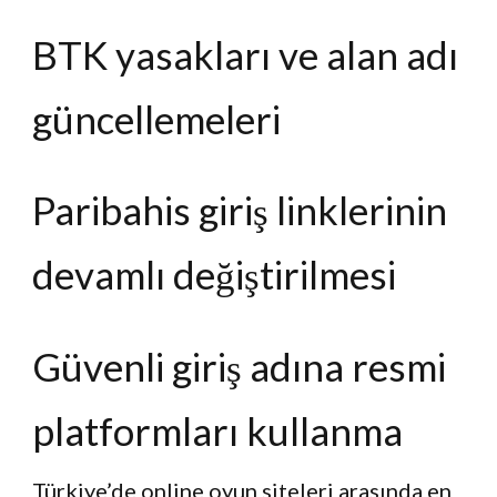
BTK yasakları ve alan adı
güncellemeleri
Paribahis giriş linklerinin
devamlı değiştirilmesi
Güvenli giriş adına resmi
platformları kullanma
Türkiye’de online oyun siteleri arasında en