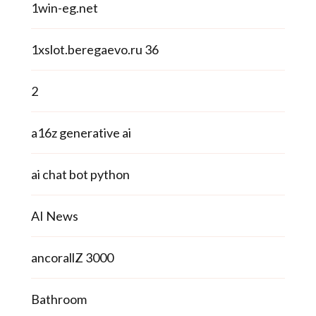
1win-eg.net
1xslot.beregaevo.ru 36
2
a16z generative ai
ai chat bot python
AI News
ancorallZ 3000
Bathroom