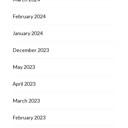
February 2024
January 2024
December 2023
May 2023
April 2023
March 2023
February 2023