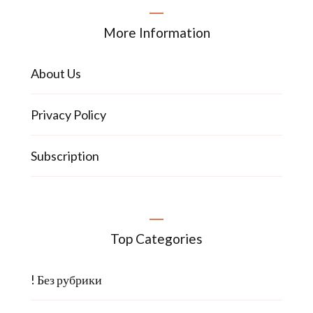
More Information
About Us
Privacy Policy
Subscription
Top Categories
! Без рубрики