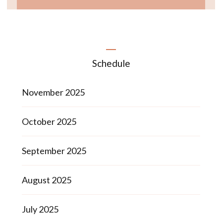
Schedule
November 2025
October 2025
September 2025
August 2025
July 2025