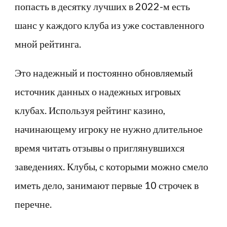
попасть в десятку лучших в 2022-м есть
шанс у каждого клуба из уже составленного
мной рейтинга.
Это надежный и постоянно обновляемый
источник данных о надежных игровых
клубах. Используя рейтинг казино,
начинающему игроку не нужно длительное
время читать отзывы о приглянувшихся
заведениях. Клубы, с которыми можно смело
иметь дело, занимают первые 10 строчек в
перечне.