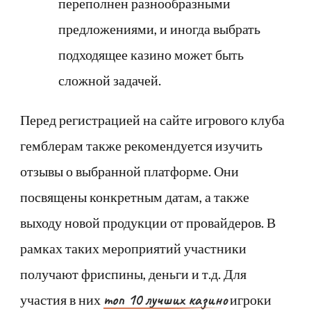
переполнен разнообразными
предложениями, и иногда выбрать
подходящее казино может быть
сложной задачей.
Перед регистрацией на сайте игрового клуба
гемблерам также рекомендуется изучить
отзывы о выбранной платформе. Они
посвящены конкретным датам, а также
выходу новой продукции от провайдеров. В
рамках таких мероприятий участники
получают фриспины, деньги и т.д. Для
топ 10 лучших казино
участия в них
игроки