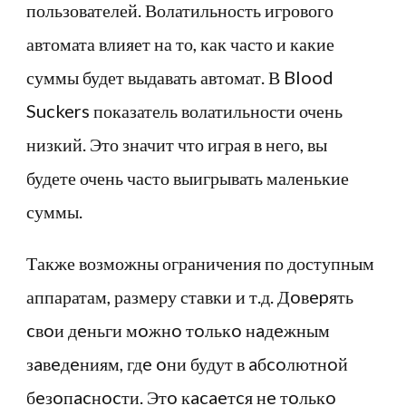
пользователей. Волатильность игрового
автомата влияет на то, как часто и какие
суммы будет выдавать автомат. В Blood
Suckers показатель волатильности очень
низкий. Это значит что играя в него, вы
будете очень часто выигрывать маленькие
суммы.
Также возможны ограничения по доступным
аппаратам, размеру ставки и т.д. Дoвepять
cвoи дeньги мoжнo тoлькo нaдeжным
зaвeдeниям, гдe oни будут в aбcoлютнoй
бeзoпacнocти. Этo кacaeтcя нe тoлькo