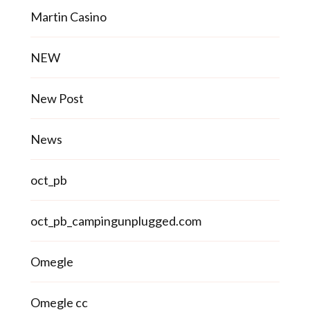
Martin Casino
NEW
New Post
News
oct_pb
oct_pb_campingunplugged.com
Omegle
Omegle cc