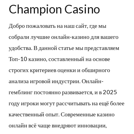
Champion Casino
Добро пожаловать на наш сайт, где мы
собрали лучшие онлайн-казино для вашего
удобства. В данной статье мы представляем
Топ-10 казино, составленный на основе
строгих критериев оценки и обширного
анализа игровой индустрии. Онлайн-
гемблинг постоянно развивается, и в 2025
году игроки могут рассчитывать на ещё более
качественный опыт. Современные казино
онлайн всё чаще внедряют инновации,