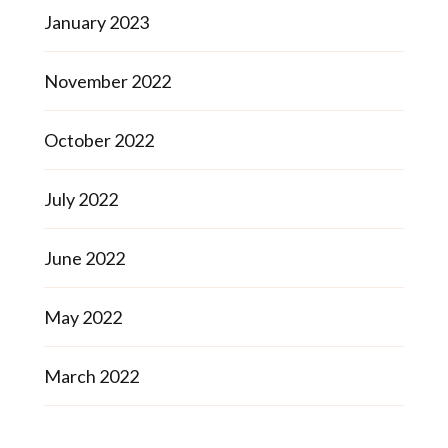
January 2023
November 2022
October 2022
July 2022
June 2022
May 2022
March 2022