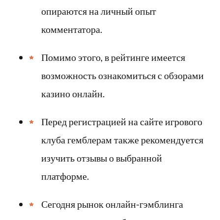
опираются на личный опыт
комментатора.
Помимо этого, в рейтинге имеется
возможность ознакомиться с обзорами
казино онлайн.
Перед регистрацией на сайте игрового
клуба гемблерам также рекомендуется
изучить отзывы о выбранной
платформе.
Сегодня рынок онлайн-гэмблинга