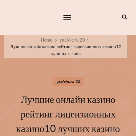
Home
yacivic.ru 20
Лучшие онлайн казино рейтинг лицензионных казино10
лучших казино
yacivic.ru 20
Лучшие онлайн казино
рейтинг лицензионных
казино10 лучших казино