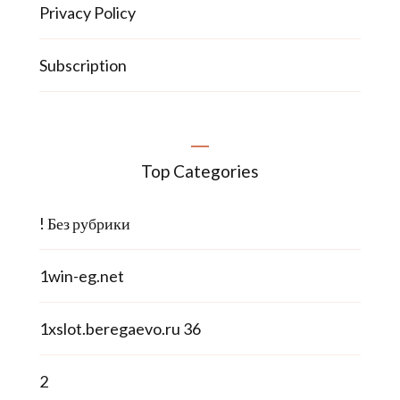
Privacy Policy
Subscription
Top Categories
! Без рубрики
1win-eg.net
1xslot.beregaevo.ru 36
2