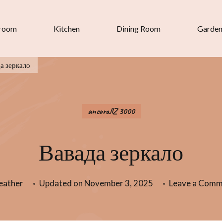
room
Kitchen
Dining Room
Garde
а зеркало
ancorallZ 3000
Вавада зеркало
eather
Updated on
November 3, 2025
Leave a Com