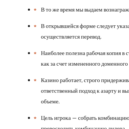
В то же время мы выдаем вознаграж
В открывшейся форме следует указ
осуществляется перевод.
Наиболее полезна рабочая копия в с
как за счет измененного доменного
Казино работает, строго придержив
ответственный подход к азарту и в
объеме.
Цель игрока — собрать комбинацию 
превосходить комбинацию дилера.