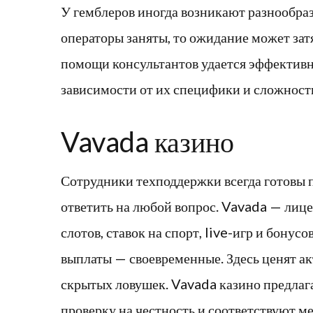
У гемблеров иногда возникают разнообраз
операторы заняты, то ожидание может зат
помощи консультантов удается эффективно
зависимости от их специфики и сложност
Vavada казино
Сотрудники техподдержки всегда готовы 
ответить на любой вопрос. Vavada — лиц
слотов, ставок на спорт, live-игр и бонус
выплаты — своевременные. Здесь ценят ак
скрытых ловушек. Vavada казино предлаг
проверку на честность и соответствуют 