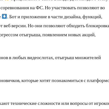
соревнования на ФС. Но участвовать позволяют во
е
. Бот и приложение в части дизайна, функций,
т веб версии. Но они позволяют обходить блокировк
прогрессом отыгрыша, появлением новых акций,
инов в любых видеослотах, отыгрыш множителей
 новичков, которые хотят познакомиться с платформ
кают технические сложности или вопросы от игроко