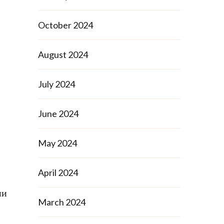
October 2024
August 2024
July 2024
June 2024
May 2024
April 2024
ии
March 2024