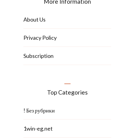
More Information
About Us
Privacy Policy
Subscription
Top Categories
! Без рубрики
1win-eg.net