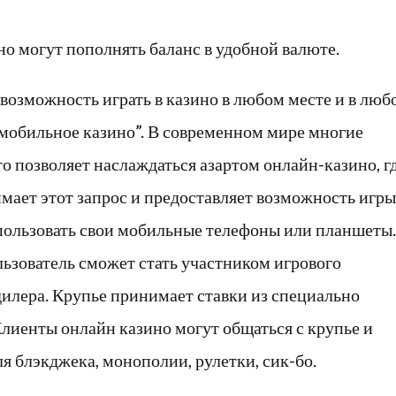
о могут пополнять баланс в удобной валюте.
 возможность играть в казино в любом месте и в люб
 “мобильное казино”. В современном мире многие
о позволяет наслаждаться азартом онлайн-казино, г
мает этот запрос и предоставляет возможность игры
пользовать свои мобильные телефоны или планшеты.
льзователь сможет стать участником игрового
илера. Крупье принимает ставки из специально
лиенты онлайн казино могут общаться с крупье и
я блэкджека, монополии, рулетки, сик-бо.