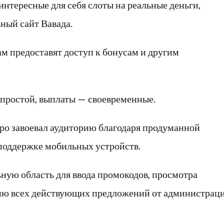
интересные для себя слоты на реальные деньги,
ный сайт Вавада.
м предоставят доступ к бонусам и другим
 простой, выплаты — своевременные.
тро завоевал аудиторию благодаря продуманной
 поддержке мобильных устройств.
ьную область для ввода промокодов, просмотра
ию всех действующих предложений от администрац