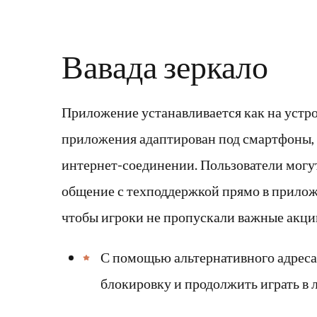
Вавада зеркало
Приложение устанавливается как на устро
приложения адаптирован под смартфоны, р
интернет-соединении. Пользователи могут
общение с техподдержкой прямо в прило
чтобы игроки не пропускали важные акци
С помощью альтернативного адреса
блокировку и продолжить играть в