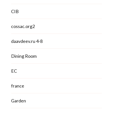
CIB
cossac.org2
daavdeev.ru 4-8
Dining Room
EC
france
Garden