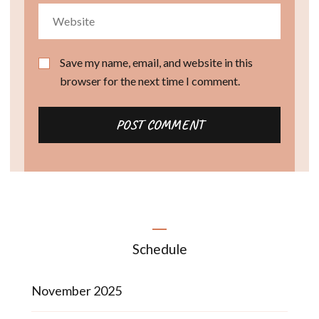
Save my name, email, and website in this
browser for the next time I comment.
Schedule
November 2025