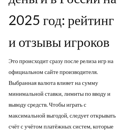
2025 год: рейтинг
и отзывы игроков
Это происходит сразу после релиза игр на
официальном сайте производителя.
Выбранная валюта влияет на сумму
минимальной ставки, лимиты по вводу и
выводу средств. Чтобы играть с
максимальной выгодой, следует открывать
счёт с учётом платёжных систем, которые