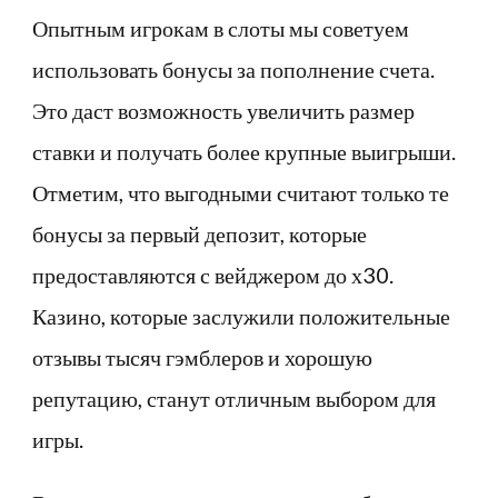
Опытным игрокам в слоты мы советуем
использовать бонусы за пополнение счета.
Это даст возможность увеличить размер
ставки и получать более крупные выигрыши.
Отметим, что выгодными считают только те
бонусы за первый депозит, которые
предоставляются с вейджером до х30.
Казино, которые заслужили положительные
отзывы тысяч гэмблеров и хорошую
репутацию, станут отличным выбором для
игры.