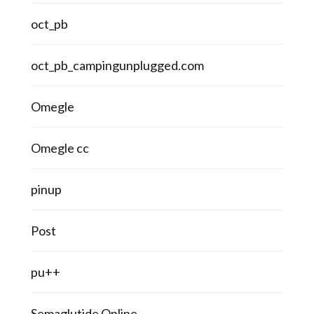
oct_pb
oct_pb_campingunplugged.com
Omegle
Omegle cc
pinup
Post
pu++
Semaglutide Online