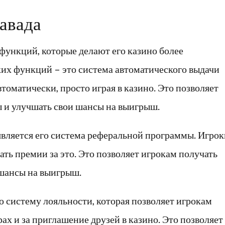
авада
функций, которые делают его казино более
ких функций – это система автоматического выдачи
томатически, просто играя в казино. Это позволяет
 и улучшать свои шансы на выигрыш.
вляется его система реферальной программы. Игрок
ать премии за это. Это позволяет игрокам получать
 шансы на выигрыш.
 систему лояльности, которая позволяет игрокам
рах и за приглашение друзей в казино. Это позволяет