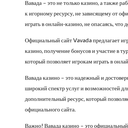
Вавада – это не только казино, а также ра
к игорному ресурсу, не зависящему от офи
играть в онлайн-казино, не опасаясь, что 
Официальный сайт Vavada предлагает игр
казино, получение бонусов и участие в ту
который позволяет игрокам играть в онла
Вавада казино – это надежный и достовер
широкий спектр услуг и возможностей для
дополнительный ресурс, который позволяе
официального сайта.
Важно! Вавада казино – это официальный