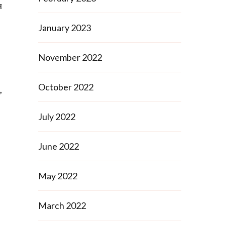
я
January 2023
November 2022
-
October 2022
,
July 2022
June 2022
May 2022
March 2022