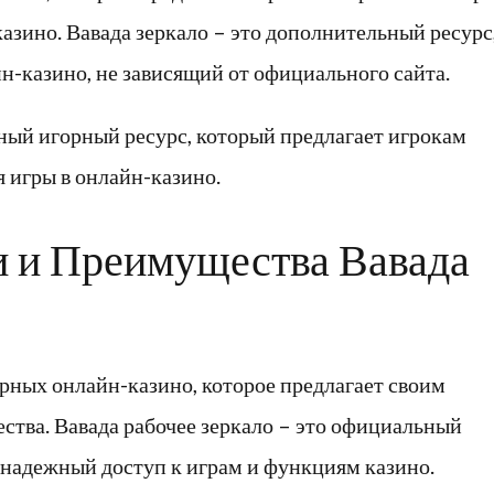
азино. Вавада зеркало – это дополнительный ресурс
йн-казино, не зависящий от официального сайта.
ный игорный ресурс, который предлагает игрокам
 игры в онлайн-казино.
 и Преимущества Вавада
ярных онлайн-казино, которое предлагает своим
тва. Вавада рабочее зеркало – это официальный
 надежный доступ к играм и функциям казино.