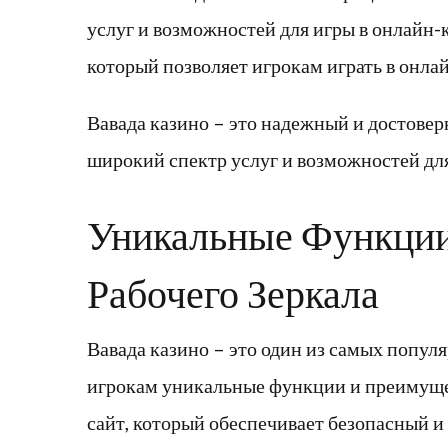
услуг и возможностей для игры в онлайн-к
который позволяет игрокам играть в онла
Вавада казино – это надежный и достовер
широкий спектр услуг и возможностей для
Уникальные Функции
Рабочего Зеркала
Вавада казино – это один из самых попул
игрокам уникальные функции и преимущес
сайт, который обеспечивает безопасный и