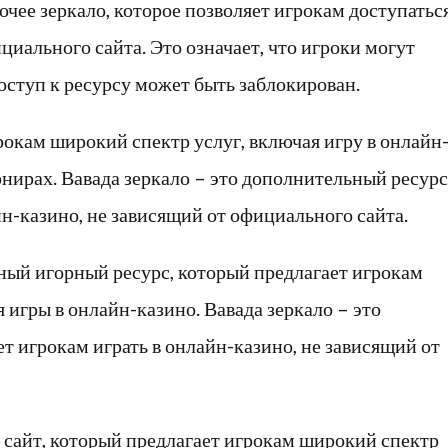
бочее зеркало, которое позволяет игрокам доступатьс
циального сайта. Это означает, что игроки могут
доступ к ресурсу может быть заблокирован.
окам широкий спектр услуг, включая игру в онлайн
рнирах. Вавада зеркало – это дополнительный ресурс
йн-казино, не зависящий от официального сайта.
ный игорный ресурс, который предлагает игрокам
 игры в онлайн-казино. Вавада зеркало – это
т игрокам играть в онлайн-казино, не зависящий от
 сайт, который предлагает игрокам широкий спектр