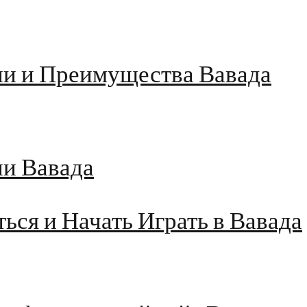
и и Преимущества Вавада
и Вавада
ься и Начать Играть в Вавада