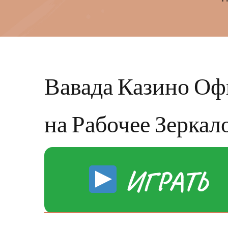
Вавада Казино Оф
на Рабочее Зеркал
ИГРАТЬ