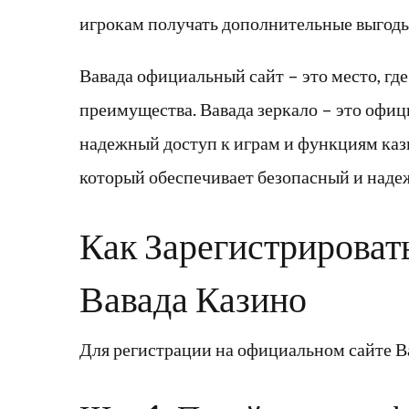
игрокам получать дополнительные выгоды
Вавада официальный сайт – это место, гд
преимущества. Вавада зеркало – это офиц
надежный доступ к играм и функциям кази
который обеспечивает безопасный и наде
Как Зарегистрировать
Вавада Казино
Для регистрации на официальном сайте В