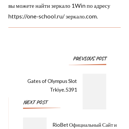
вы можете найти зеркало 1Win по адресу
https://one-school.ru/ зеркало.com.
PREVIOUS POST
Gates of Olympus Slot
Trkiye.5391
NEXT POST
RioBet Официальный Сайт и