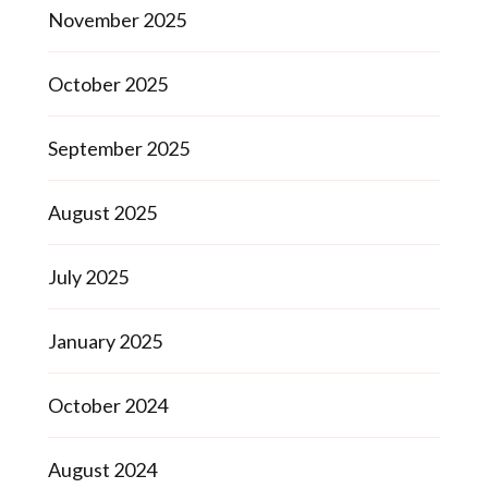
November 2025
October 2025
September 2025
August 2025
July 2025
January 2025
October 2024
August 2024