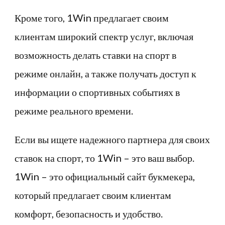
Кроме того, 1Win предлагает своим
клиентам широкий спектр услуг, включая
возможность делать ставки на спорт в
режиме онлайн, а также получать доступ к
информации о спортивных событиях в
режиме реального времени.
Если вы ищете надежного партнера для своих
ставок на спорт, то 1Win – это ваш выбор.
1Win – это официальный сайт букмекера,
который предлагает своим клиентам
комфорт, безопасность и удобство.