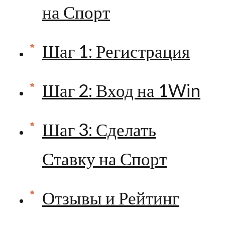
на Спорт
Шаг 1: Регистрация
Шаг 2: Вход на 1Win
Шаг 3: Сделать
Ставку на Спорт
Отзывы и Рейтинг