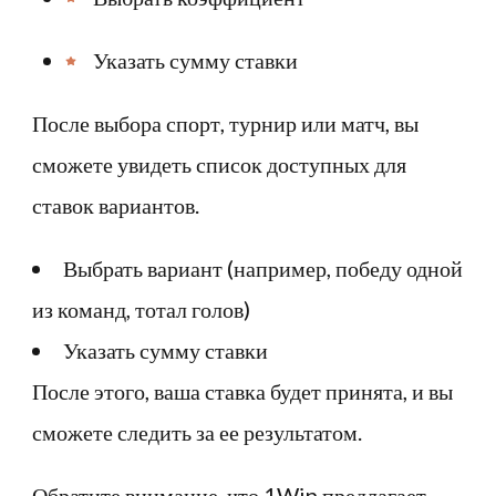
Указать сумму ставки
После выбора спорт, турнир или матч, вы
сможете увидеть список доступных для
ставок вариантов.
Выбрать вариант (например, победу одной
из команд, тотал голов)
Указать сумму ставки
После этого, ваша ставка будет принята, и вы
сможете следить за ее результатом.
Обратите внимание, что 1Win предлагает