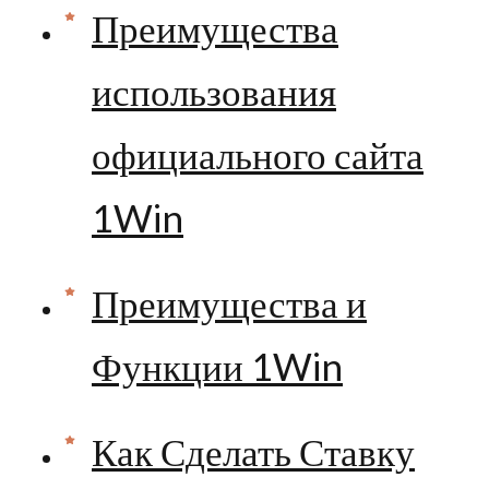
Преимущества
использования
официального сайта
1Win
Преимущества и
Функции 1Win
Как Сделать Ставку