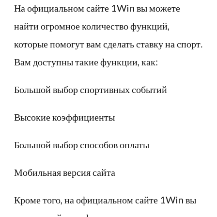
На официальном сайте 1Win вы можете
найти огромное количество функций,
которые помогут вам сделать ставку на спорт.
Вам доступны такие функции, как:
Большой выбор спортивных событий
Высокие коэффициенты
Большой выбор способов оплаты
Мобильная версия сайта
Кроме того, на официальном сайте 1Win вы