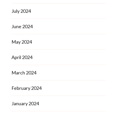
July 2024
June 2024
May 2024
April 2024
March 2024
February 2024
January 2024