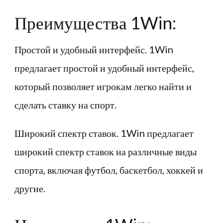
Преимущества 1Win:
Простой и удобный интерфейс. 1Win
предлагает простой и удобный интерфейс,
который позволяет игрокам легко найти и
сделать ставку на спорт.
Широкий спектр ставок. 1Win предлагает
широкий спектр ставок на различные виды
спорта, включая футбол, баскетбол, хоккей и
другие.