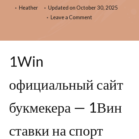
Heather
Updated on
October 30, 2025
Leave a Comment
1Win
официальный сайт
букмекера — 1Вин
ставки на спорт