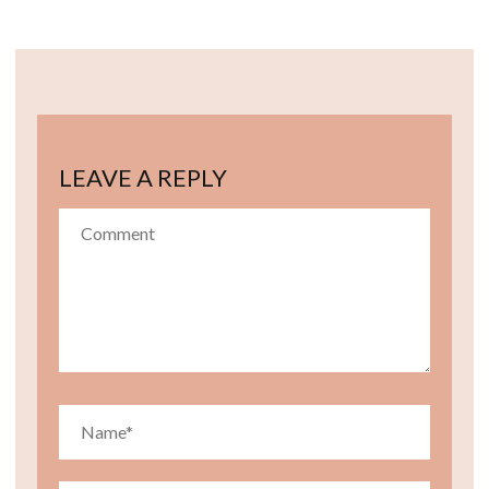
LEAVE A REPLY