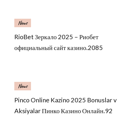
News
RioBet Зеркало 2025 – Риобет
официальный сайт казино.2085
News
Pinco Online Kazino 2025 Bonuslar v
Aksiyalar Пинко Казино Онлайн.92