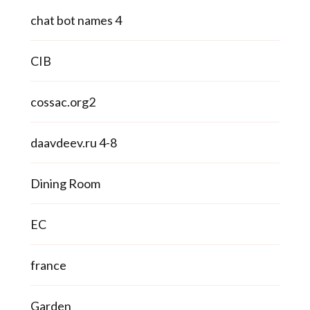
chat bot names 4
CIB
cossac.org2
daavdeev.ru 4-8
Dining Room
EC
france
Garden