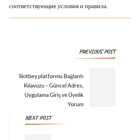
соответствующие условия и правила.
PREVIOUS POST
Slotbey platformu Bağlantı
Kılavuzu – Güncel Adres,
Uygulama Giriş ve Üyelik
Yorum
NEXT POST