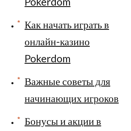
Pokerdom
Как начать играть в
онлайн-казино
Pokerdom
Важные советы для
начинающих игроков
Бонусы и акции в