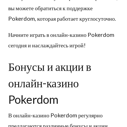
вы можете обратиться к поддержке
Pokerdom, которая работает круглосуточно.
Начните играть в онлайн-казино Pokerdom
сегодня и наслаждайтесь игрой!
Бонусы и акции в
онлайн-казино
Pokerdom
В онлайн-казино Pokerdom регулярно
предлагаются различные бонусы и акции,