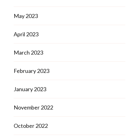
May 2023
April 2023
March 2023
February 2023
January 2023
November 2022
October 2022