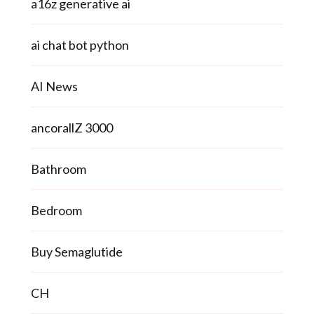
a16z generative ai
ai chat bot python
AI News
ancorallZ 3000
Bathroom
Bedroom
Buy Semaglutide
CH