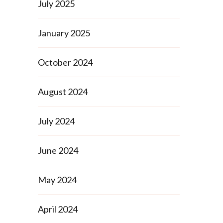
July 2025
January 2025
October 2024
August 2024
July 2024
June 2024
May 2024
April 2024