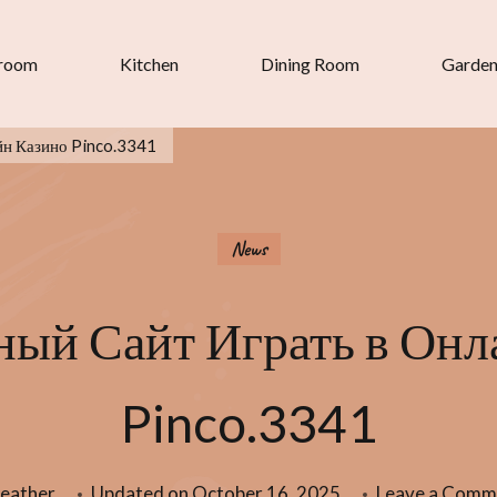
room
Kitchen
Dining Room
Garde
йн Казино Pinco.3341
News
ый Сайт Играть в Онл
Pinco.3341
eather
Updated on
October 16, 2025
Leave a Comm