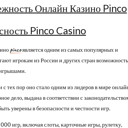
ежность Онлайн Казино Pinco
сность Pinco Casino
pinco
зино
является одним из самых популярных и
гают игрокам из России и других стран возможност
ыигрышами.
 с тех пор оно стало одним из лидеров в мире онлай
ное дело, выдана в соответствии с законодательство
быть уверены в безопасности и честности игр.
000 игр, включая слоты, карточные игры, рулетку,