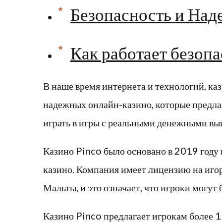
Безопасность и Над
Как работает безопа
В наше время интернета и технологий, ка
надежных онлайн-казино, которые предла
играть в игры с реальными денежными в
Казино Pinco было основано в 2019 году и
казино. Компания имеет лицензию на игор
Мальты, и это означает, что игроки могут 
Казино Pinco предлагает игрокам более 1 