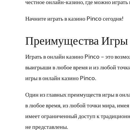
честное онлайн-казино, где можно играть
Начните играть в казино Pinco сегодня!
Преимущества Игры 
Играть в онлайн казино Pinco – это возм
выигрыши в любое время и из любой точк
игры в онлайн казино Pinco.
Один из главных преимуществ игры в онла
в любое время, из любой точки мира, имея 
имеет ограниченный доступ к традиционны
не представлены.