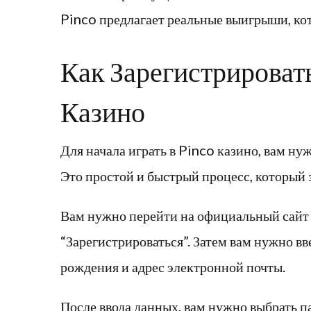
Pinco предлагает реальные выигрыши, кот
Как Зарегистрировать
Казино
Для начала играть в Pinco казино, вам ну
Это простой и быстрый процесс, который 
Вам нужно перейти на официальный сайт P
“Зарегистрироваться”. Затем вам нужно в
рождения и адрес электронной почты.
После ввода данных, вам нужно выбрать па