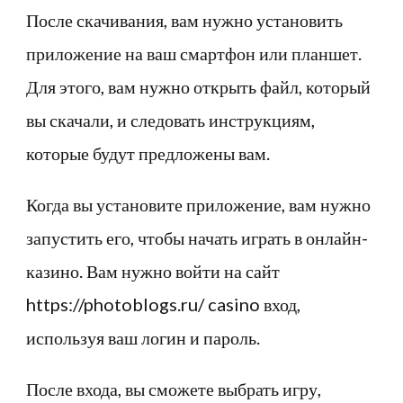
После скачивания, вам нужно установить
приложение на ваш смартфон или планшет.
Для этого, вам нужно открыть файл, который
вы скачали, и следовать инструкциям,
которые будут предложены вам.
Когда вы установите приложение, вам нужно
запустить его, чтобы начать играть в онлайн-
казино. Вам нужно войти на сайт
https://photoblogs.ru/ casino вход,
используя ваш логин и пароль.
После входа, вы сможете выбрать игру,