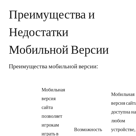
Преимущества и
Недостатки
Мобильной Версии
Преимущества мобильной версии:
Мобильная
Мобильная
версия
версия сайт
сайта
доступна на
позволяет
любом
игрокам
Возможность
устройстве,
играть в