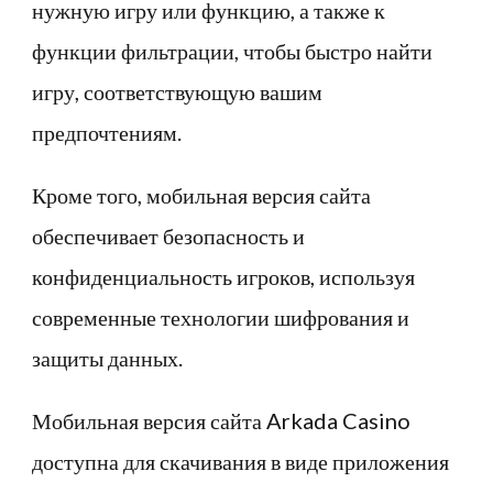
нужную игру или функцию, а также к
функции фильтрации, чтобы быстро найти
игру, соответствующую вашим
предпочтениям.
Кроме того, мобильная версия сайта
обеспечивает безопасность и
конфиденциальность игроков, используя
современные технологии шифрования и
защиты данных.
Мобильная версия сайта Arkada Casino
доступна для скачивания в виде приложения