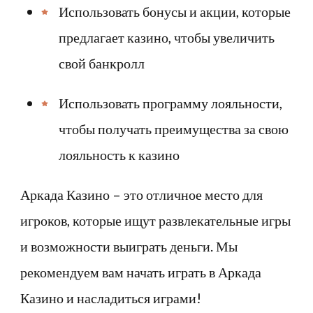
Использовать бонусы и акции, которые
предлагает казино, чтобы увеличить
свой банкролл
Использовать программу лояльности,
чтобы получать преимущества за свою
лояльность к казино
Аркада Казино – это отличное место для
игроков, которые ищут развлекательные игры
и возможности выиграть деньги. Мы
рекомендуем вам начать играть в Аркада
Казино и насладиться играми!