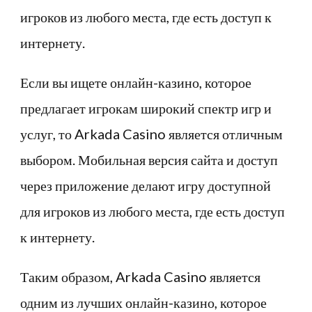
игроков из любого места, где есть доступ к
интернету.
Если вы ищете онлайн-казино, которое
предлагает игрокам широкий спектр игр и
услуг, то Arkada Casino является отличным
выбором. Мобильная версия сайта и доступ
через приложение делают игру доступной
для игроков из любого места, где есть доступ
к интернету.
Таким образом, Arkada Casino является
одним из лучших онлайн-казино, которое