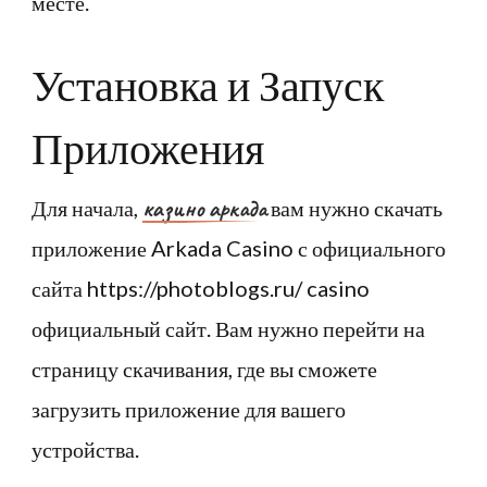
месте.
Установка и Запуск
Приложения
казино аркада
Для начала,
вам нужно скачать
приложение Arkada Casino с официального
сайта https://photoblogs.ru/ casino
официальный сайт. Вам нужно перейти на
страницу скачивания, где вы сможете
загрузить приложение для вашего
устройства.