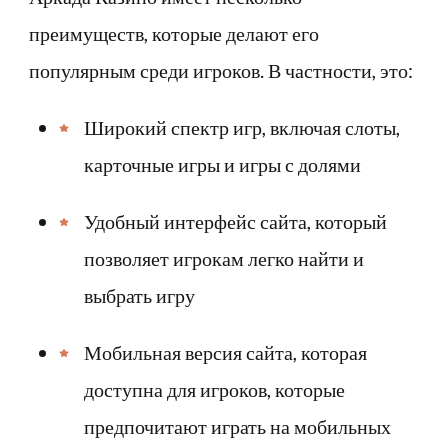
преимуществ, которые делают его
популярным среди игроков. В частности, это:
Широкий спектр игр, включая слоты,
карточные игры и игры с долями
Удобный интерфейс сайта, который
позволяет игрокам легко найти и
выбрать игру
Мобильная версия сайта, которая
доступна для игроков, которые
предпочитают играть на мобильных