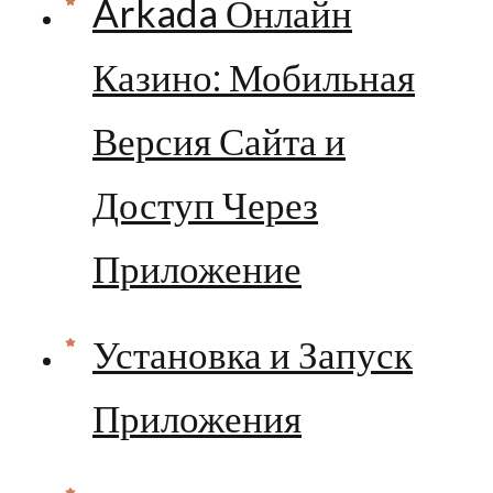
Arkada Онлайн
Казино: Мобильная
Версия Сайта и
Доступ Через
Приложение
Установка и Запуск
Приложения