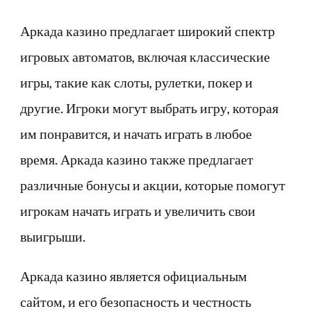
Аркада казино предлагает широкий спектр
игровых автоматов, включая классические
игры, такие как слоты, рулетки, покер и
другие. Игроки могут выбрать игру, которая
им понравится, и начать играть в любое
время. Аркада казино также предлагает
различные бонусы и акции, которые помогут
игрокам начать играть и увеличить свои
выигрыши.
Аркада казино является официальным
сайтом, и его безопасность и честность