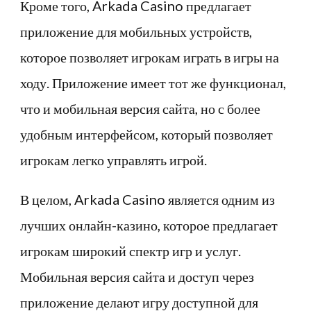
Кроме того, Arkada Casino предлагает
приложение для мобильных устройств,
которое позволяет игрокам играть в игры на
ходу. Приложение имеет тот же функционал,
что и мобильная версия сайта, но с более
удобным интерфейсом, который позволяет
игрокам легко управлять игрой.
В целом, Arkada Casino является одним из
лучших онлайн-казино, которое предлагает
игрокам широкий спектр игр и услуг.
Мобильная версия сайта и доступ через
приложение делают игру доступной для