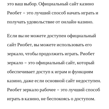
это ваш выбор. Официальный сайт казино
Риобет – это лучший способ начать играть и
получать удовольствие от онлайн-казино.
Если вы не можете доступен официальный
сайт Риобет, вы можете использовать его
зеркало, чтобы продолжить играть. Риобет
зеркало – это официальный сайт, который
обеспечивает доступ к играм и функциям
казино, даже если основной сайт недоступен.
Риобет зеркало рабочее – это лучший способ
играть в казино, не беспокоясь о доступом.