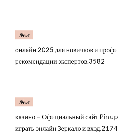
News
онлайн 2025 для новичков и профи
рекомендации экспертов.3582
News
казино – Официальный сайт Pin up
играть онлайн Зеркало и вход.2174