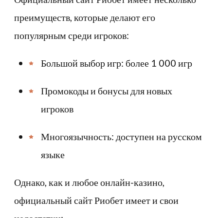
преимуществ, которые делают его
популярным среди игроков:
Большой выбор игр: более 1 000 игр
Промокоды и бонусы для новых
игроков
Многоязычность: доступен на русском
языке
Однако, как и любое онлайн-казино,
официальный сайт Риобет имеет и свои
недостатки: