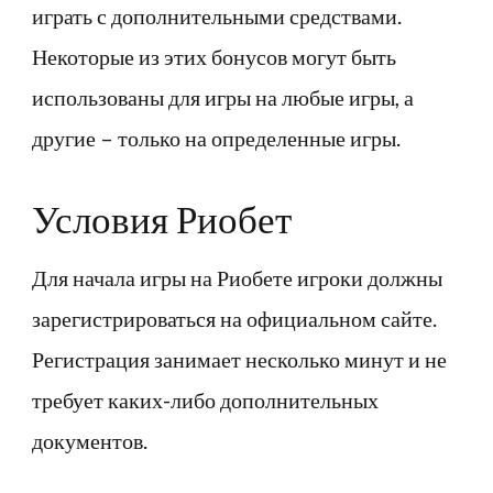
играть с дополнительными средствами.
Некоторые из этих бонусов могут быть
использованы для игры на любые игры, а
другие – только на определенные игры.
Условия Риобет
Для начала игры на Риобете игроки должны
зарегистрироваться на официальном сайте.
Регистрация занимает несколько минут и не
требует каких-либо дополнительных
документов.