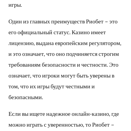
игры.
Один из главных преимуществ Риобет – это
его официальный статус. Казино имеет
лицензию, выдана европейским регулятором,
и это означает, что оно подчиняется строгим
требованиям безопасности и честности. Это
означает, что игроки могут быть уверены в
том, что их игры будут честными и
безопасными.
Если вы ищете надежное онлайн-казино, где
можно играть с уверенностью, то Риобет –