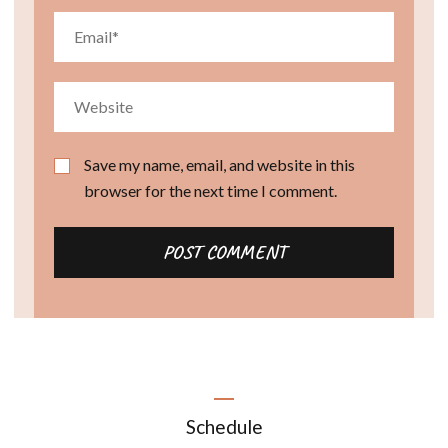
Save my name, email, and website in this
browser for the next time I comment.
Schedule