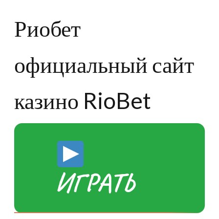
Риобет
официальный сайт
казино RioBet
ИГРАТЬ