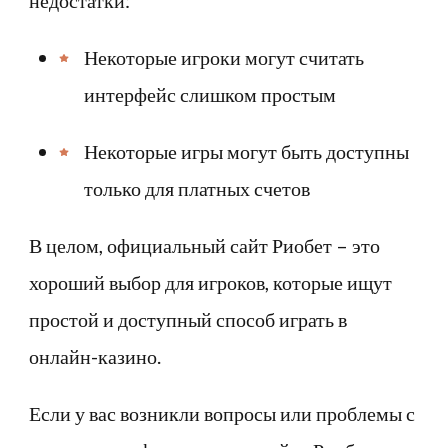
Некоторые игроки могут считать
интерфейс слишком простым
Некоторые игры могут быть доступны
только для платных счетов
В целом, официальный сайт Риобет – это
хороший выбор для игроков, которые ищут
простой и доступный способ играть в
онлайн-казино.
Если у вас возникли вопросы или проблемы с