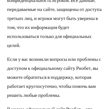
передаваемые на сайте, защищены от доступа
третьих лиц, и игроки могут быть уверены в
том, что их информация будет
использоваться только для официальных
целей.
Если у вас возникли вопросы или проблемы с
доступом к официальному сайту Риобет, вы
можете обратиться в поддержку, которая
работает круглосуточно, чтобы помочь вам
решить любые проблемы.
В целом, официальный сайт Риобет – это