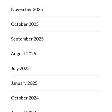
November 2025
October 2025
September 2025
August 2025
July 2025
January 2025
October 2024