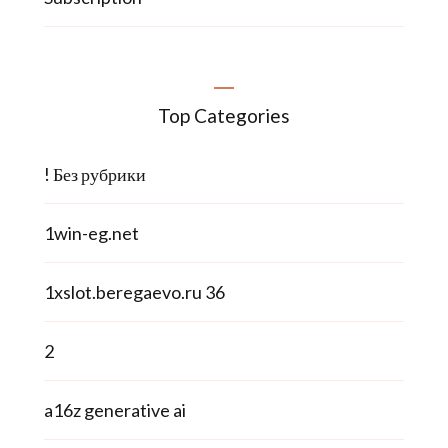
Top Categories
! Без рубрики
1win-eg.net
1xslot.beregaevo.ru 36
2
a16z generative ai