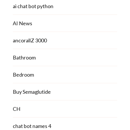
ai chat bot python
AI News
ancorallZ 3000
Bathroom
Bedroom
Buy Semaglutide
CH
chat bot names 4